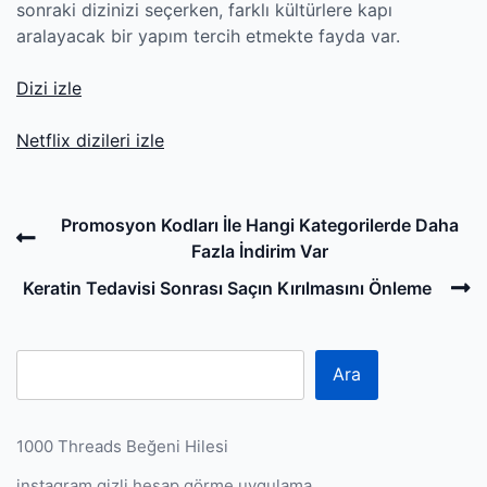
sonraki dizinizi seçerken, farklı kültürlere kapı
aralayacak bir yapım tercih etmekte fayda var.
Dizi izle
Netflix dizileri izle
Post
Previous
Promosyon Kodları İle Hangi Kategorilerde Daha
navigation
Post
Fazla İndirim Var
N
Keratin Tedavisi Sonrası Saçın Kırılmasını Önleme
P
Ara
1000 Threads Beğeni Hilesi
instagram gizli hesap görme uygulama