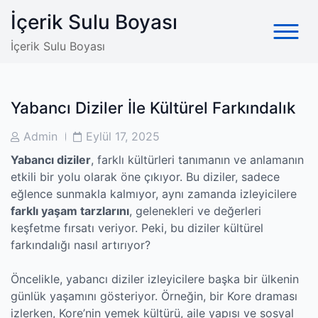
Skip
İçerik Sulu Boyası
to
content
İçerik Sulu Boyası
Yabancı Diziler İle Kültürel Farkındalık
Post
Post
Admin
Eylül 17, 2025
Author
Date
Yabancı diziler
, farklı kültürleri tanımanın ve anlamanın
etkili bir yolu olarak öne çıkıyor. Bu diziler, sadece
eğlence sunmakla kalmıyor, aynı zamanda izleyicilere
farklı yaşam tarzlarını
, gelenekleri ve değerleri
keşfetme fırsatı veriyor. Peki, bu diziler kültürel
farkındalığı nasıl artırıyor?
Öncelikle, yabancı diziler izleyicilere başka bir ülkenin
günlük yaşamını gösteriyor. Örneğin, bir Kore draması
izlerken, Kore’nin yemek kültürü, aile yapısı ve sosyal