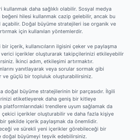
ri kullanmak daha sağlıklı olabilir. Sosyal medya
n beğeni hilesi kullanmak cazip gelebilir, ancak bu
çabilir. Doğal büyüme stratejileri ise organik ve
artırmak için kullanılan yöntemlerdir.
yi bir içerik, kullanıcıların ilgisini çeker ve paylaşma
verici içerikler oluşturarak takipçilerinizi etkileyebilir
iniz. İkinci adım, etkileşimi artırmaktır.
mlarını yanıtlayarak veya sorular sormak gibi
r ve güçlü bir topluluk oluşturabilirsiniz.
a doğal büyüme stratejilerinin bir parçasıdır. İlgili
inizi etiketleyerek daha geniş bir kitleye
dya platformlarındaki trendlere uyum sağlamak da
 çekici içerikler oluşturabilir ve daha fazla kişiye
ı bir şekilde içerik paylaşmak da önemlidir.
eceği ve sürekli yeni içerikler görebileceği bir
e doğal büyümeyi teşvik edebilirsiniz.