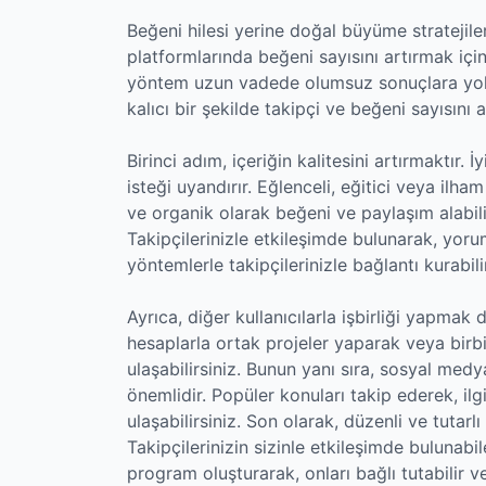
Beğeni hilesi yerine doğal büyüme stratejile
platformlarında beğeni sayısını artırmak içi
yöntem uzun vadede olumsuz sonuçlara yol a
kalıcı bir şekilde takipçi ve beğeni sayısını 
Birinci adım, içeriğin kalitesini artırmaktır. İ
isteği uyandırır. Eğlenceli, eğitici veya ilham 
ve organik olarak beğeni ve paylaşım alabilirs
Takipçilerinizle etkileşimde bulunarak, yoru
yöntemlerle takipçilerinizle bağlantı kurabili
Ayrıca, diğer kullanıcılarla işbirliği yapmak d
hesaplarla ortak projeler yaparak veya birbir
ulaşabilirsiniz. Bunun yanı sıra, sosyal me
önemlidir. Popüler konuları takip ederek, ilgi
ulaşabilirsiniz. Son olarak, düzenli ve tutarl
Takipçilerinizin sizinle etkileşimde bulunabil
program oluşturarak, onları bağlı tutabilir v