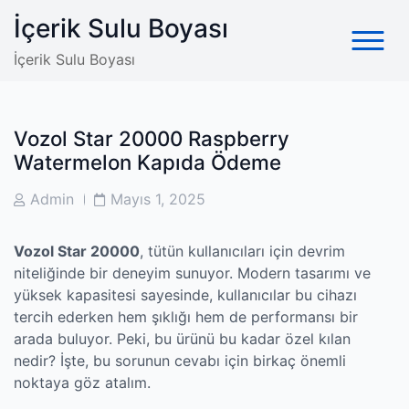
Skip
İçerik Sulu Boyası
to
content
İçerik Sulu Boyası
Vozol Star 20000 Raspberry
Watermelon Kapıda Ödeme
Post
Post
Admin
Mayıs 1, 2025
Author
Date
Vozol Star 20000
, tütün kullanıcıları için devrim
niteliğinde bir deneyim sunuyor. Modern tasarımı ve
yüksek kapasitesi sayesinde, kullanıcılar bu cihazı
tercih ederken hem şıklığı hem de performansı bir
arada buluyor. Peki, bu ürünü bu kadar özel kılan
nedir? İşte, bu sorunun cevabı için birkaç önemli
noktaya göz atalım.