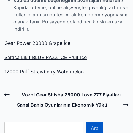
Kapıda ödeme seçeneğinin avantajları nelerdir?
Kapıda ödeme, online alışverişte güvenliği artırır ve
kullanıcıların ürünü teslim alırken ödeme yapmasına
olanak tanır. Bu sayede dolandırıcılık riski en aza
indirilir.
Gear Power 20000 Grape İce
Saltica Likit BLUE RAZZ ICE Fruit Ice
12000 Puff Strawberry Watermelon
Post
Previous
Vozol Gear Shisha 25000 Love 777 Fiyatları
navigation
Post
N
Sanal Bahis Oyunlarının Ekonomik Yükü
P
Ara