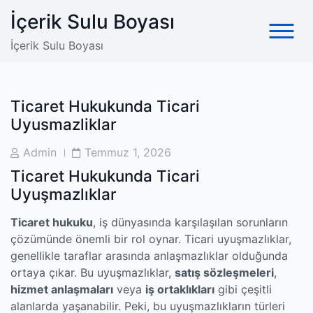
Skip
İçerik Sulu Boyası
to
content
İçerik Sulu Boyası
Ticaret Hukukunda Ticari
Uyusmazliklar
Post
Post
Admin
Temmuz 1, 2026
Author
Date
Ticaret Hukukunda Ticari
Uyuşmazlıklar
Ticaret hukuku
, iş dünyasında karşılaşılan sorunların
çözümünde önemli bir rol oynar. Ticari uyuşmazlıklar,
genellikle taraflar arasında anlaşmazlıklar olduğunda
ortaya çıkar. Bu uyuşmazlıklar,
satış sözleşmeleri
,
hizmet anlaşmaları
veya
iş ortaklıkları
gibi çeşitli
alanlarda yaşanabilir. Peki, bu uyuşmazlıkların türleri