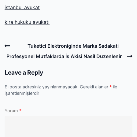
istanbul avukat
kira hukuku avukatı
Post
Previous
Tuketici Elektroniginde Marka Sadakati
navigation
Post
N
Profesyonel Mutfaklarda İs Akisi Nasil Duzenlenir
P
Leave a Reply
E-posta adresiniz yayınlanmayacak.
Gerekli alanlar
*
ile
işaretlenmişlerdir
Yorum
*