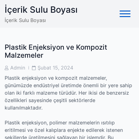
Skip
İçerik Sulu Boyası
to
content
İçerik Sulu Boyası
Plastik Enjeksiyon ve Kompozit
Malzemeler
Post
Post
Admin
Şubat 15, 2024
Author
Date
Plastik enjeksiyon ve kompozit malzemeler,
günümüzde endüstriyel üretimde önemli bir yere sahip
olan iki farklı malzeme türüdür. Her ikisi de benzersiz
özellikleri sayesinde çeşitli sektörlerde
kullanılmaktadır.
Plastik enjeksiyon, polimer malzemelerin ısıtılıp
eritilmesi ve özel kalıplara enjekte edilerek istenen
şekillerde üretilmesini sağlayan bir işlemdir. Bu