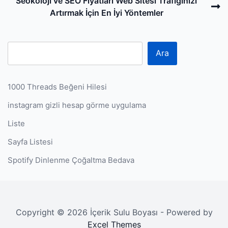
N
Seokoloji ve SEO Fiyatları Web Sitesi Trafiğinizi
P
Artırmak İçin En İyi Yöntemler
Ara
1000 Threads Beğeni Hilesi
instagram gizli hesap görme uygulama
Liste
Sayfa Listesi
Spotify Dinlenme Çoğaltma Bedava
Copyright © 2026 İçerik Sulu Boyası - Powered by
Excel Themes