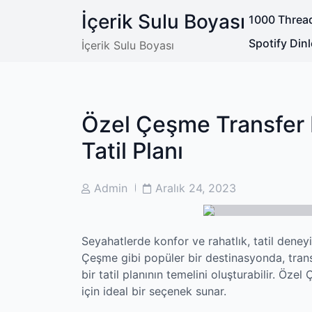
Skip
İçerik Sulu Boyası
1000 Thread
to
content
Spotify Di
İçerik Sulu Boyası
Özel Çeşme Transfer H
Tatil Planı
Post
Post
Admin
Aralık 24, 2023
Author
Date
Seyahatlerde konfor ve rahatlık, tatil deneyi
Çeşme gibi popüler bir destinasyonda, trans
bir tatil planının temelini oluşturabilir. Öze
için ideal bir seçenek sunar.