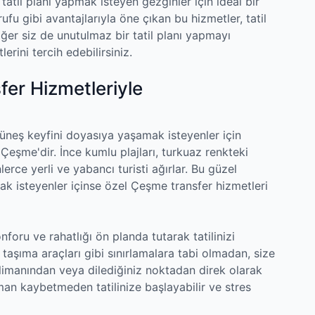
tatil planı yapmak isteyen gezginler için ideal bir
fu gibi avantajlarıyla öne çıkan bu hizmetler, tatil
Eğer siz de unutulmaz bir tatil planı yapmayı
rini tercih edebilirsiniz.
fer Hizmetleriyle
güneş keyfini doyasıya yaşamak isteyenler için
 Çeşme'dir. İnce kumlu plajları, turkuaz renkteki
erce yerli ve yabancı turisti ağırlar. Bu güzel
k isteyenler içinse özel Çeşme transfer hizmetleri
nforu ve rahatlığı ön planda tutarak tatilinizi
 taşıma araçları gibi sınırlamalara tabi olmadan, size
alimanından veya dilediğiniz noktadan direk olarak
n kaybetmeden tatilinize başlayabilir ve stres