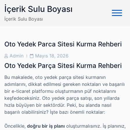
Skip
İçerik Sulu Boyası
to
content
İçerik Sulu Boyası
Oto Yedek Parca Sitesi Kurma Rehberi
Post
Post
Admin
Mayıs 18, 2026
Author
Date
Oto Yedek Parça Sitesi Kurma Rehberi
Bu makalede, oto yedek parça sitesi kurmanın
adımlarını, dikkat edilmesi gereken noktaları ve başarılı
bir e-ticaret platformu oluşturmanın püf noktalarını
keşfedeceksiniz. Oto yedek parça satışı, son yıllarda
hızla büyüyen bir sektördür. Peki, bu alanda nasıl
başarılı olabilirsiniz? İşte bazı önemli noktalar:
Öncelikle,
doğru bir iş planı
oluşturmalısınız. İş planınız,