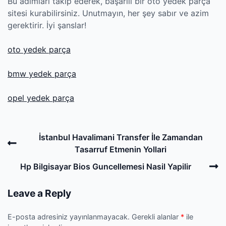
Bu adımları takip ederek, başarılı bir oto yedek parça
sitesi kurabilirsiniz. Unutmayın, her şey sabır ve azim
gerektirir. İyi şanslar!
oto yedek parça
bmw yedek parça
opel yedek parça
Post
Previous
İstanbul Havalimani Transfer İle Zamandan
navigation
Post
Tasarruf Etmenin Yollari
N
Hp Bilgisayar Bios Guncellemesi Nasil Yapilir
P
Leave a Reply
E-posta adresiniz yayınlanmayacak.
Gerekli alanlar
*
ile