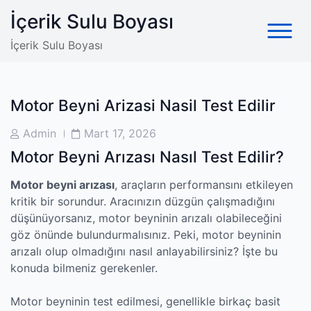
Skip
İçerik Sulu Boyası
to
content
İçerik Sulu Boyası
Motor Beyni Arizasi Nasil Test Edilir
Post
Post
Admin
Mart 17, 2026
Author
Date
Motor Beyni Arızası Nasıl Test Edilir?
Motor beyni arızası
, araçların performansını etkileyen
kritik bir sorundur. Aracınızın düzgün çalışmadığını
düşünüyorsanız, motor beyninin arızalı olabileceğini
göz önünde bulundurmalısınız. Peki, motor beyninin
arızalı olup olmadığını nasıl anlayabilirsiniz? İşte bu
konuda bilmeniz gerekenler.
Motor beyninin test edilmesi, genellikle birkaç basit