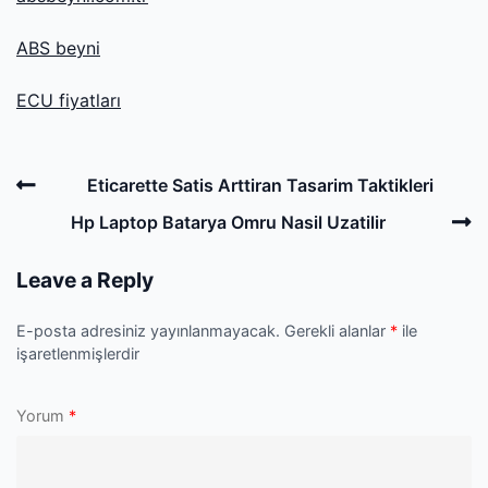
ABS beyni
ECU fiyatları
Post
Previous
Eticarette Satis Arttiran Tasarim Taktikleri
navigation
Post
N
Hp Laptop Batarya Omru Nasil Uzatilir
P
Leave a Reply
E-posta adresiniz yayınlanmayacak.
Gerekli alanlar
*
ile
işaretlenmişlerdir
Yorum
*