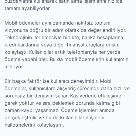
cüzdanlarını kullanarak satın alma işlemlerini hızlıca
tamamlayabiliyorlar.
Mobil ödemeler aynı zamanda nakitsiz toplum
vizyonuna doğru bir adım olarak da değerlendiriliyor.
Teknolojinin ilerlemesiyle birlikte, banka hesaplarına,
kredi kartlarına veya diğer finansal araçlara erişim
kolaylaştı. Kullanıcılar artık telefonlarıyla her yerde
ödeme yapabilirler. Bu da mobil ödemelerin kullanımını
artırıyor.
Bir başka faktör ise kullanıcı deneyimidir. Mobil
ödemeler, kullanıcılara alışveriş sürecinde daha hızlı ve
sorunsuz bir deneyim sunar. Kasiyerlerle etkileşime
gerek yoktur ve sıra beklemek zorunda kalma gibi
zaman kaybı yaşanmaz. Ödeme işlemleri anında
gerçekleştirilir ve bu da kullanıcıların işlerini
halletmelerini kolaylaştırır.