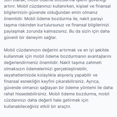
artırır. Mobil cüzdanınızı kullanırken, kişisel ve finansal
bilgilerinizin güvende olduğundan emin olmanız
önemlidir. Mobil ödeme bozdurma ile, nakit parayı
taşıma riskinden kurtulursunuz ve finansal bilgilerinizi
paylaşmak zorunda kalmazsınız. Bu da sizin için daha
güvenli bir deneyim sağlar.
Mobil cüzdanınızın değerini artırmak ve en iyi şekilde
kullanmak için mobil ödeme bozdurmanın avantajlarını
değerlendirmeniz önemlidir. Nakit taşıma zahmeti
olmaksızın ödemelerinizi gerçekleştirebilir,
seyahatlerinizde kolaylıkla alışveriş yapabilir ve
finansal esnekliğin keyfini çıkarabilirsiniz. Ayrıca,
güvende olmanızı sağlayan bir ödeme yöntemi ile daha
rahat hissedebilirsiniz. Mobil ödeme bozdurma, mobil
cüzdanınızı daha değerli hale getirmek için
kullanabileceğiniz etkili bir araçtır.