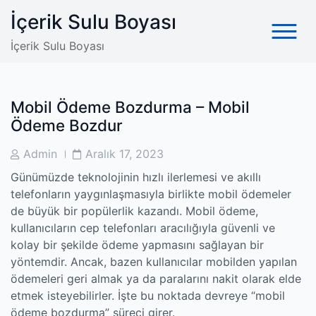
Skip
İçerik Sulu Boyası
to
content
İçerik Sulu Boyası
Mobil Ödeme Bozdurma – Mobil
Ödeme Bozdur
Post
Post
Admin
Aralık 17, 2023
Author
Date
Günümüzde teknolojinin hızlı ilerlemesi ve akıllı
telefonların yaygınlaşmasıyla birlikte mobil ödemeler
de büyük bir popülerlik kazandı. Mobil ödeme,
kullanıcıların cep telefonları aracılığıyla güvenli ve
kolay bir şekilde ödeme yapmasını sağlayan bir
yöntemdir. Ancak, bazen kullanıcılar mobilden yapılan
ödemeleri geri almak ya da paralarını nakit olarak elde
etmek isteyebilirler. İşte bu noktada devreye “mobil
ödeme bozdurma” süreci girer.