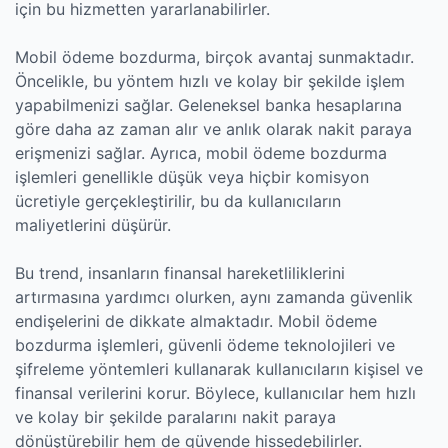
için bu hizmetten yararlanabilirler.
Mobil ödeme bozdurma, birçok avantaj sunmaktadır.
Öncelikle, bu yöntem hızlı ve kolay bir şekilde işlem
yapabilmenizi sağlar. Geleneksel banka hesaplarına
göre daha az zaman alır ve anlık olarak nakit paraya
erişmenizi sağlar. Ayrıca, mobil ödeme bozdurma
işlemleri genellikle düşük veya hiçbir komisyon
ücretiyle gerçekleştirilir, bu da kullanıcıların
maliyetlerini düşürür.
Bu trend, insanların finansal hareketliliklerini
artırmasına yardımcı olurken, aynı zamanda güvenlik
endişelerini de dikkate almaktadır. Mobil ödeme
bozdurma işlemleri, güvenli ödeme teknolojileri ve
şifreleme yöntemleri kullanarak kullanıcıların kişisel ve
finansal verilerini korur. Böylece, kullanıcılar hem hızlı
ve kolay bir şekilde paralarını nakit paraya
dönüştürebilir hem de güvende hissedebilirler.