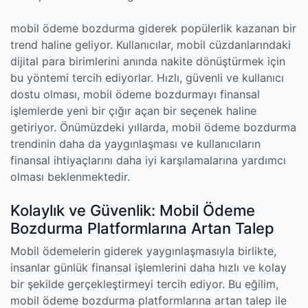
mobil ödeme bozdurma giderek popülerlik kazanan bir
trend haline geliyor. Kullanıcılar, mobil cüzdanlarındaki
dijital para birimlerini anında nakite dönüştürmek için
bu yöntemi tercih ediyorlar. Hızlı, güvenli ve kullanıcı
dostu olması, mobil ödeme bozdurmayı finansal
işlemlerde yeni bir çığır açan bir seçenek haline
getiriyor. Önümüzdeki yıllarda, mobil ödeme bozdurma
trendinin daha da yaygınlaşması ve kullanıcıların
finansal ihtiyaçlarını daha iyi karşılamalarına yardımcı
olması beklenmektedir.
Kolaylık ve Güvenlik: Mobil Ödeme
Bozdurma Platformlarına Artan Talep
Mobil ödemelerin giderek yaygınlaşmasıyla birlikte,
insanlar günlük finansal işlemlerini daha hızlı ve kolay
bir şekilde gerçekleştirmeyi tercih ediyor. Bu eğilim,
mobil ödeme bozdurma platformlarına artan talep ile