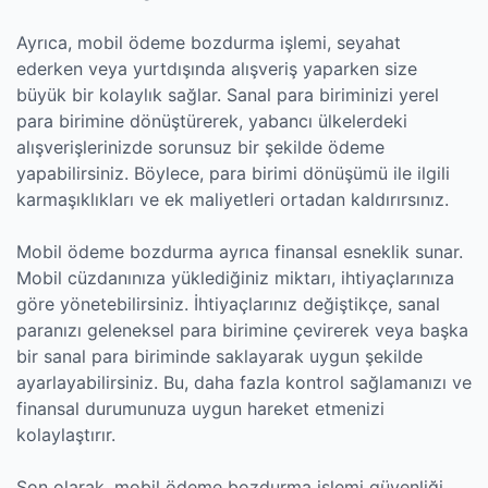
Ayrıca, mobil ödeme bozdurma işlemi, seyahat
ederken veya yurtdışında alışveriş yaparken size
büyük bir kolaylık sağlar. Sanal para biriminizi yerel
para birimine dönüştürerek, yabancı ülkelerdeki
alışverişlerinizde sorunsuz bir şekilde ödeme
yapabilirsiniz. Böylece, para birimi dönüşümü ile ilgili
karmaşıklıkları ve ek maliyetleri ortadan kaldırırsınız.
Mobil ödeme bozdurma ayrıca finansal esneklik sunar.
Mobil cüzdanınıza yüklediğiniz miktarı, ihtiyaçlarınıza
göre yönetebilirsiniz. İhtiyaçlarınız değiştikçe, sanal
paranızı geleneksel para birimine çevirerek veya başka
bir sanal para biriminde saklayarak uygun şekilde
ayarlayabilirsiniz. Bu, daha fazla kontrol sağlamanızı ve
finansal durumunuza uygun hareket etmenizi
kolaylaştırır.
Son olarak, mobil ödeme bozdurma işlemi güvenliği