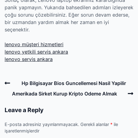
Sonuç olarak, Lenovo laptop ekranınız karardığında
panik yapmayın. Yukarıda bahsedilen adımları izleyerek
çoğu sorunu çözebilirsiniz. Eğer sorun devam ederse,
bir uzmandan yardım almak her zaman en iyi
seçenektir.
lenovo müşteri hizmetleri
lenovo yetkili servis ankara
lenovo servis ankara
Post
Previous
Hp Bilgisayar Bios Guncellemesi Nasil Yapilir
navigation
Post
N
Amerikada Sirket Kurup Kripto Odeme Almak
P
Leave a Reply
E-posta adresiniz yayınlanmayacak.
Gerekli alanlar
*
ile
işaretlenmişlerdir