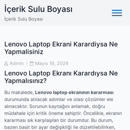
Skip
İçerik Sulu Boyası
to
content
İçerik Sulu Boyası
Lenovo Laptop Ekrani Karardiysa Ne
Yapmalisiniz
Post
Post
Admin
Mayıs 18, 2026
Author
Date
Lenovo Laptop Ekranı Karardıysa Ne
Yapmalısınız?
Bu makalede,
Lenovo laptop ekranının kararması
durumunda atılacak adımlar ve olası çözümler ele
alınacaktır. Sorunun kaynağını anlamak, doğru
müdahale için kritik öneme sahiptir. Öncelikle, ekranın
kararması sık karşılaşılan bir durumdur. Bu durum,
bazen basit bir ayar değişikliği ile düzeltilebilirken,