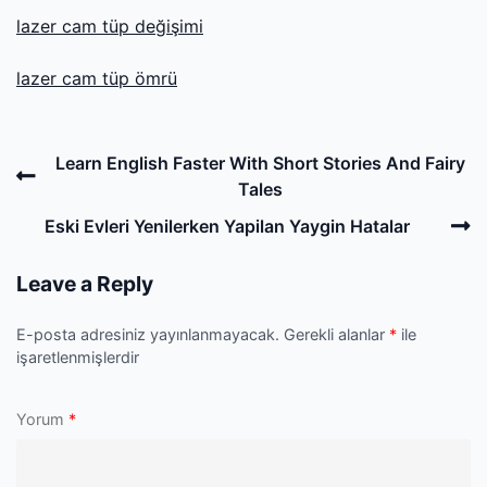
lazer cam tüp değişimi
lazer cam tüp ömrü
Post
Previous
Learn English Faster With Short Stories And Fairy
navigation
Post
Tales
N
Eski Evleri Yenilerken Yapilan Yaygin Hatalar
P
Leave a Reply
E-posta adresiniz yayınlanmayacak.
Gerekli alanlar
*
ile
işaretlenmişlerdir
Yorum
*