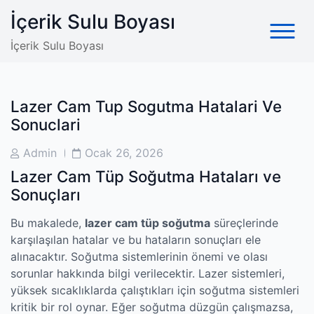
Skip
İçerik Sulu Boyası
to
content
İçerik Sulu Boyası
Lazer Cam Tup Sogutma Hatalari Ve
Sonuclari
Post
Post
Admin
Ocak 26, 2026
Author
Date
Lazer Cam Tüp Soğutma Hataları ve
Sonuçları
Bu makalede,
lazer cam tüp soğutma
süreçlerinde
karşılaşılan hatalar ve bu hataların sonuçları ele
alınacaktır. Soğutma sistemlerinin önemi ve olası
sorunlar hakkında bilgi verilecektir. Lazer sistemleri,
yüksek sıcaklıklarda çalıştıkları için soğutma sistemleri
kritik bir rol oynar. Eğer soğutma düzgün çalışmazsa,