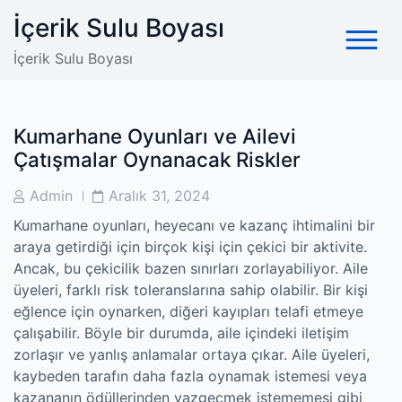
Skip
İçerik Sulu Boyası
to
content
İçerik Sulu Boyası
Kumarhane Oyunları ve Ailevi
Çatışmalar Oynanacak Riskler
Post
Post
Admin
Aralık 31, 2024
Author
Date
Kumarhane oyunları, heyecanı ve kazanç ihtimalini bir
araya getirdiği için birçok kişi için çekici bir aktivite.
Ancak, bu çekicilik bazen sınırları zorlayabiliyor. Aile
üyeleri, farklı risk toleranslarına sahip olabilir. Bir kişi
eğlence için oynarken, diğeri kayıpları telafi etmeye
çalışabilir. Böyle bir durumda, aile içindeki iletişim
zorlaşır ve yanlış anlamalar ortaya çıkar. Aile üyeleri,
kaybeden tarafın daha fazla oynamak istemesi veya
kazananın ödüllerinden vazgeçmek istememesi gibi