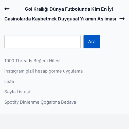
Post
Previous
Gol Krallığı Dünya Futbolunda Kim En İyi
navigation
Post
N
Casinolarda Kaybetmek Duygusal Yıkımın Aşılması
P
Ara
1000 Threads Beğeni Hilesi
instagram gizli hesap görme uygulama
Liste
Sayfa Listesi
Spotify Dinlenme Çoğaltma Bedava