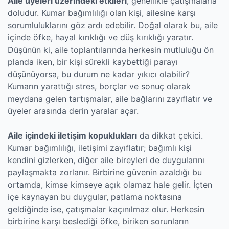
Aile üyeleri üzerindeki etkileri
, genellikle çatışmalarla
doludur. Kumar bağımlılığı olan kişi, ailesine karşı
sorumluluklarını göz ardı edebilir. Doğal olarak bu, aile
içinde öfke, hayal kırıklığı ve düş kırıklığı yaratır.
Düşünün ki, aile toplantılarında herkesin mutluluğu ön
planda iken, bir kişi sürekli kaybettiği parayı
düşünüyorsa, bu durum ne kadar yıkıcı olabilir?
Kumarın yarattığı stres, borçlar ve sonuç olarak
meydana gelen tartışmalar, aile bağlarını zayıflatır ve
üyeler arasında derin yaralar açar.
Aile içindeki iletişim kopuklukları
da dikkat çekici.
Kumar bağımlılığı, iletişimi zayıflatır; bağımlı kişi
kendini gizlerken, diğer aile bireyleri de duygularını
paylaşmakta zorlanır. Birbirine güvenin azaldığı bu
ortamda, kimse kimseye açık olamaz hale gelir. İçten
içe kaynayan bu duygular, patlama noktasına
geldiğinde ise, çatışmalar kaçınılmaz olur. Herkesin
birbirine karşı beslediği öfke, biriken sorunların