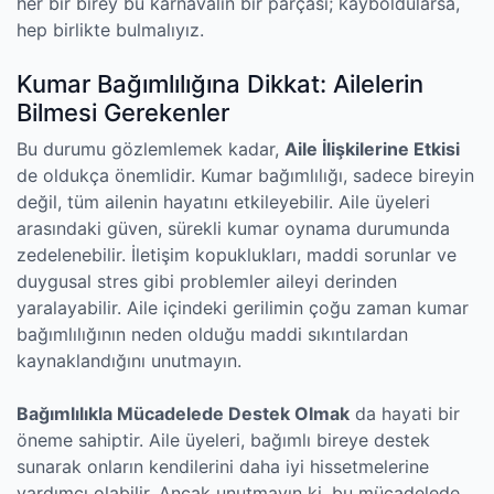
her bir birey bu karnavalın bir parçası; kayboldularsa,
hep birlikte bulmalıyız.
Kumar Bağımlılığına Dikkat: Ailelerin
Bilmesi Gerekenler
Bu durumu gözlemlemek kadar,
Aile İlişkilerine Etkisi
de oldukça önemlidir. Kumar bağımlılığı, sadece bireyin
değil, tüm ailenin hayatını etkileyebilir. Aile üyeleri
arasındaki güven, sürekli kumar oynama durumunda
zedelenebilir. İletişim kopuklukları, maddi sorunlar ve
duygusal stres gibi problemler aileyi derinden
yaralayabilir. Aile içindeki gerilimin çoğu zaman kumar
bağımlılığının neden olduğu maddi sıkıntılardan
kaynaklandığını unutmayın.
Bağımlılıkla Mücadelede Destek Olmak
da hayati bir
öneme sahiptir. Aile üyeleri, bağımlı bireye destek
sunarak onların kendilerini daha iyi hissetmelerine
yardımcı olabilir. Ancak unutmayın ki, bu mücadelede