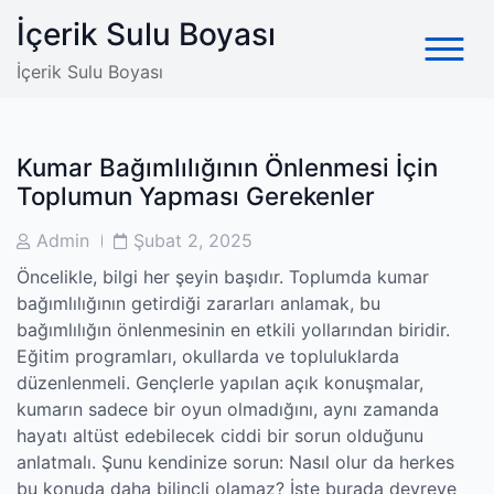
Skip
İçerik Sulu Boyası
to
content
İçerik Sulu Boyası
Kumar Bağımlılığının Önlenmesi İçin
Toplumun Yapması Gerekenler
Post
Post
Admin
Şubat 2, 2025
Author
Date
Öncelikle, bilgi her şeyin başıdır. Toplumda kumar
bağımlılığının getirdiği zararları anlamak, bu
bağımlılığın önlenmesinin en etkili yollarından biridir.
Eğitim programları, okullarda ve topluluklarda
düzenlenmeli. Gençlerle yapılan açık konuşmalar,
kumarın sadece bir oyun olmadığını, aynı zamanda
hayatı altüst edebilecek ciddi bir sorun olduğunu
anlatmalı. Şunu kendinize sorun: Nasıl olur da herkes
bu konuda daha bilinçli olamaz? İşte burada devreye