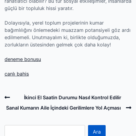
rahatlatıcı olabilir? Bu tür sosyal etkileşimler, insanlarda
güçlü bir topluluk hissi yaratır.
Dolayısıyla, yerel toplum projelerinin kumar
bağımlılığını önlemedeki muazzam potansiyeli göz ardı
edilmemeli. Unutmayalım ki, birlikte olduğumuzda,
zorlukların üstesinden gelmek çok daha kolay!
deneme bonusu
canlı bahis
Post
Previous
İkinci El Saatin Durumu Nasıl Kontrol Edilir
navigation
Post
N
Sanal Kumarın Aile İçindeki Gerilimlere Yol Açması
P
Ara