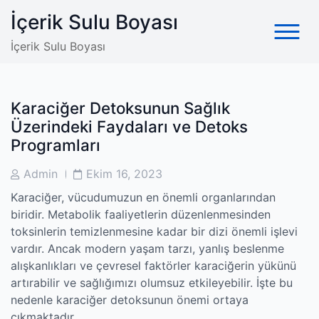
Skip
İçerik Sulu Boyası
to
content
İçerik Sulu Boyası
Karaciğer Detoksunun Sağlık
Üzerindeki Faydaları ve Detoks
Programları
Post
Post
Admin
Ekim 16, 2023
Author
Date
Karaciğer, vücudumuzun en önemli organlarından
biridir. Metabolik faaliyetlerin düzenlenmesinden
toksinlerin temizlenmesine kadar bir dizi önemli işlevi
vardır. Ancak modern yaşam tarzı, yanlış beslenme
alışkanlıkları ve çevresel faktörler karaciğerin yükünü
artırabilir ve sağlığımızı olumsuz etkileyebilir. İşte bu
nedenle karaciğer detoksunun önemi ortaya
çıkmaktadır.