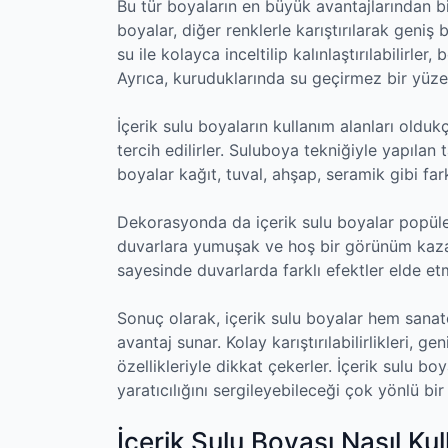
Bu tür boyaların en büyük avantajlarından biri,
boyalar, diğer renklerle karıştırılarak geniş 
su ile kolayca inceltilip kalınlaştırılabilirl
Ayrıca, kuruduklarında su geçirmez bir yüzey
İçerik sulu boyaların kullanım alanları olduk
tercih edilirler. Suluboya tekniğiyle yapılan 
boyalar kağıt, tuval, ahşap, seramik gibi fark
Dekorasyonda da içerik sulu boyalar popüle
duvarlara yumuşak ve hoş bir görünüm kazand
sayesinde duvarlarda farklı efektler elde 
Sonuç olarak, içerik sulu boyalar hem sanat
avantaj sunar. Kolay karıştırılabilirlikleri, g
özellikleriyle dikkat çekerler. İçerik sulu bo
yaratıcılığını sergileyebileceği çok yönlü bir
İçerik Sulu Boyası Nasıl Kull