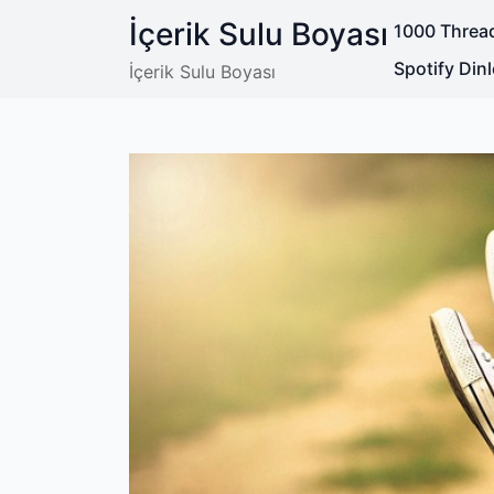
Skip
İçerik Sulu Boyası
1000 Thread
to
content
Spotify Di
İçerik Sulu Boyası