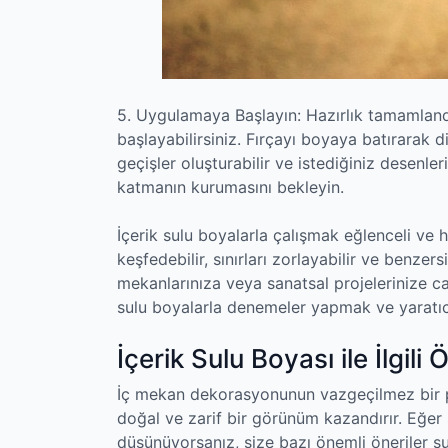
5. Uygulamaya Başlayın: Hazırlık tamamland
başlayabilirsiniz. Fırçayı boyaya batırarak di
geçişler oluşturabilir ve istediğiniz desenler
katmanın kurumasını bekleyin.
İçerik sulu boyalarla çalışmak eğlenceli ve h
keşfedebilir, sınırları zorlayabilir ve benzers
mekanlarınıza veya sanatsal projelerinize can
sulu boyalarla denemeler yapmak ve yaratıcı
İçerik Sulu Boyası ile İlgili 
İç mekan dekorasyonunun vazgeçilmez bir p
doğal ve zarif bir görünüm kazandırır. Eğer
düşünüyorsanız, size bazı önemli öneriler sun