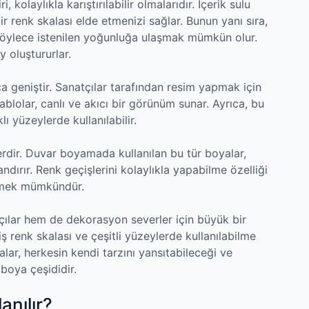
 kolaylıkla karıştırılabilir olmalarıdır. İçerik sulu
bir renk skalası elde etmenizi sağlar. Bunun yanı sıra,
er, böylece istenilen yoğunluğa ulaşmak mümkün olur.
 oluştururlar.
ça geniştir. Sanatçılar tarafından resim yapmak için
tablolar, canlı ve akıcı bir görünüm sunar. Ayrıca, bu
lı yüzeylerde kullanılabilir.
rdir. Duvar boyamada kullanılan bu tür boyalar,
ırır. Renk geçişlerini kolaylıkla yapabilme özelliği
etmek mümkündür.
çılar hem de dekorasyon severler için büyük bir
eniş renk skalası ve çeşitli yüzeylerde kullanılabilme
yalar, herkesin kendi tarzını yansıtabileceği ve
 boya çeşididir.
anılır?