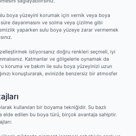
lmesini sağlayabilirsiniz.
sulu boya yüzeyini korumak için vernik veya boya
n süre dayanmasını ve solma veya çizilme gibi
, temizlik yaparken sulu boya yüzeye zarar vermemek
sınız.
elleştirmek istiyorsanız doğru renkleri seçmeli, iyi
lanmalısınız. Katmanlar ve gölgelerle oynamak da
oğru koruma ve bakım ile sulu boya yüzeyinizi uzun
lığınızı konuşturarak, evinizde benzersiz bir atmosfer
ajları
olarak kullanılan bir boyama tekniğidir. Su bazlı
la elde edilen bu boya türü, birçok avantaja sahiptir.
jları: