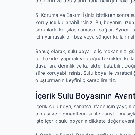
objelerin ve detayların daha belirgin hale ge
5. Koruma ve Bakım: İşiniz bittikten sonra 
koruyucu kullanabilirsiniz. Bu, boyanın uzu
sorunlarla karşılaşmamasını sağlar. Ayrıca
için yumuşak bir bez veya sünger kullanmalı
Sonuç olarak, sulu boya ile iç mekanınızı güz
bir hazırlık yapmalı ve doğru teknikleri kul
duvarlara derinlik ve karakter katabilir. D
süre koruyabilirsiniz. Sulu boya ile yaratıcı
oluşturmanın keyfini çıkarabilirsiniz.
İçerik Sulu Boyasının Avant
İçerik sulu boya, sanatsal ifade için yaygın 
olması ve pigmentlerin su ile karıştırılmasıy
İşte içerik sulu boyanın dikkate değer avanta