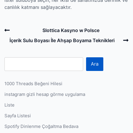
canlılık katmanı sağlayacaktır.
Post
Previous
Slottica Kasyno w Polsce
navigation
Post
N
İçerik Sulu Boyası İle Ahşap Boyama Teknikleri
P
Ara
1000 Threads Beğeni Hilesi
instagram gizli hesap görme uygulama
Liste
Sayfa Listesi
Spotify Dinlenme Çoğaltma Bedava