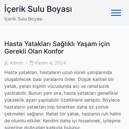
Skip
İçerik Sulu Boyası
to
content
İçerik Sulu Boyası
Hasta Yatakları Sağlıklı Yaşam için
Gerekli Olan Konfor
Post
Post
Admin
Kasım 4, 2024
Author
Date
Hasta yatakları, hastaların uzun süreli yatışlarında
oluşabilecek bası yaralarını önler. Düşük kaliteli bir
yatak, yatan kişinin vücudunda acı ve rahatsızlık
yaratabilir. Bunun yanı sıra, hasta yatakları genellikle
yükseklik ayarı yapılabilir özelliklere sahiptir. Böylece
hastaların yataktan inip binerken daha az zorluk
çekmeleri sağlanır. Rahat bir yatak, hastanın ruh halini
de olumlu etkiler. Kendini daha iyi hissetmek, iyileşme
sürecine doğrudan katkıda bulunur.