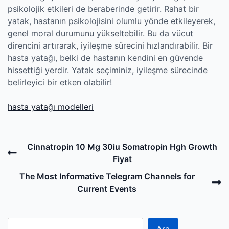
psikolojik etkileri de beraberinde getirir. Rahat bir
yatak, hastanın psikolojisini olumlu yönde etkileyerek,
genel moral durumunu yükseltebilir. Bu da vücut
direncini artırarak, iyileşme sürecini hızlandırabilir. Bir
hasta yatağı, belki de hastanın kendini en güvende
hissettiği yerdir. Yatak seçiminiz, iyileşme sürecinde
belirleyici bir etken olabilir!
hasta yatağı modelleri
Post
Previous
Cinnatropin 10 Mg 30iu Somatropin Hgh Growth
navigation
Post
Fiyat
N
The Most Informative Telegram Channels for
P
Current Events