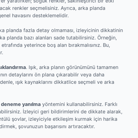
fer yaratırken; soğuk renkler, sakinleştirici bir etki
cak renkler seçmelisiniz. Ayrıca, arka planda
enel havasını desteklemelidir.
rka planda fazla detay olmaması, izleyicinin dikkatinin
a planda bazı alanları sade tutabilirsiniz. Örneğin,
 etrafında yeterince boş alan bırakmalısınız. Bu,
r.
şıklandırma
. Işık, arka planın görünümünü tamamen
lanın detaylarını ön plana çıkarabilir veya daha
denle, ışık kaynaklarını dikkatlice seçmeli ve arka
,
deneme yanılma
yöntemini kullanabilirsiniz. Farklı
irsiniz. İzleyici geri bildirimlerini de dikkate alarak,
üntülü şovlar, izleyiciyle etkileşim kurmak için harika
endirmek, şovunuzun başarısını artıracaktır.