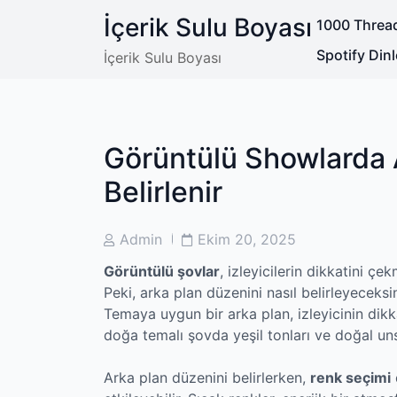
Skip
İçerik Sulu Boyası
1000 Thread
to
content
Spotify Di
İçerik Sulu Boyası
Görüntülü Showlarda 
Belirlenir
Post
Post
Admin
Ekim 20, 2025
Author
Date
Görüntülü şovlar
, izleyicilerin dikkatini çe
Peki, arka plan düzenini nasıl belirleyeceks
Temaya uygun bir arka plan, izleyicinin dikka
doğa temalı şovda yeşil tonları ve doğal unsu
Arka plan düzenini belirlerken,
renk seçimi