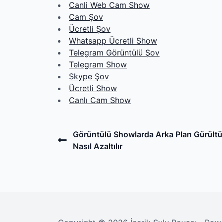
Canli Web Cam Show
Cam Şov
Ücretli Şov
Whatsapp Ücretli Show
Telegram Görüntülü Şov
Telegram Show
Skype Şov
Ücretli Show
Canlı Cam Show
Post
Previous
Görüntülü Showlarda Arka Plan Gürült
Post
Nasıl Azaltılır
navigation