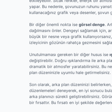
etkileyebilir. Sıcak renkler, enerjik bir atmos
yapar. Bu nedenle, şovunuzun ruhunu yansıta
kullanacağınız grafik veya desenler, şovun g
Bir diğer önemli nokta ise
görsel denge
. A
dağılmasını önler. Dengeyi sağlamak için, ark
büyük bir nesne veya grafik kullanıyorsanız,
izleyicinin gözünün rahatça gezmesini sağla
Unutulmaması gereken bir diğer husus ise
ı
değiştirebilir. Doğru ışıklandırma ile arka p
dramatik bir atmosfer yaratabilirsiniz. Bu ne
plan düzeninizle uyumlu hale getirmelisiniz.
Son olarak, arka plan düzeninizi belirlerken
düzenlemeleri deneyerek, en iyi sonucu bulabil
arka planınızı sürekli geliştirebilirsiniz. Gör
bir fırsattır. Bu fırsatı en iyi şekilde değerl