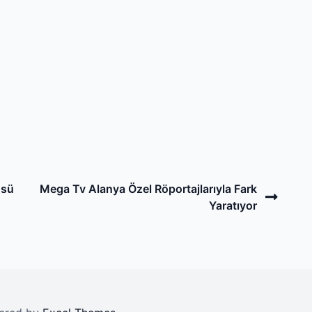
Next
üsü
Mega Tv Alanya Özel Röportajlarıyla Fark
Post
Yaratıyor