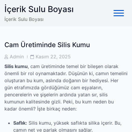
Skip
İçerik Sulu Boyası
to
content
İçerik Sulu Boyası
Cam Üretiminde Silis Kumu
Post
Post
Admin
Kasım 22, 2025
Author
Date
Silis kumu
, cam üretiminde temel bir bileşen olarak
önemli bir rol oynamaktadır. Düşünün ki, camın temelini
oluşturan bu kum, aslında doğanın bir hediyesi. Her
gün etrafımızda gördüğümüz cam eşyaların,
pencerelerin ve şişelerin ardında yatan sır, silis
kumunun kalitesinde gizli. Peki, bu kum neden bu
kadar önemli? İşte birkaç neden:
Saflık:
Silis kumu, yüksek saflıkta silika içerir. Bu,
camın net ve parlak olmasını sağlar.