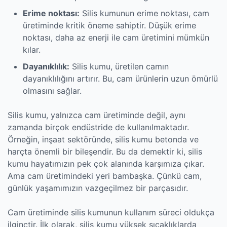
Erime noktası:
Silis kumunun erime noktası, cam
üretiminde kritik öneme sahiptir. Düşük erime
noktası, daha az enerji ile cam üretimini mümkün
kılar.
Dayanıklılık:
Silis kumu, üretilen camın
dayanıklılığını artırır. Bu, cam ürünlerin uzun ömürlü
olmasını sağlar.
Silis kumu, yalnızca cam üretiminde değil, aynı
zamanda birçok endüstride de kullanılmaktadır.
Örneğin, inşaat sektöründe, silis kumu betonda ve
harçta önemli bir bileşendir. Bu da demektir ki, silis
kumu hayatımızın pek çok alanında karşımıza çıkar.
Ama cam üretimindeki yeri bambaşka. Çünkü cam,
günlük yaşamımızın vazgeçilmez bir parçasıdır.
Cam üretiminde silis kumunun kullanım süreci oldukça
ilginçtir. İlk olarak, silis kumu yüksek sıcaklıklarda