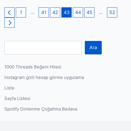
Yazı
Page
…
Page
Page
Page
Page
Page
…
Page
1
41
42
43
44
45
52
sayfalaması
Ara
1000 Threads Beğeni Hilesi
instagram gizli hesap görme uygulama
Liste
Sayfa Listesi
Spotify Dinlenme Çoğaltma Bedava