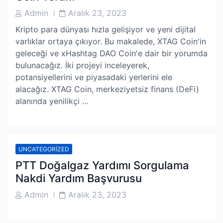
Post
Post
Admin
Aralık 23, 2023
Author
Date
Kripto para dünyası hızla gelişiyor ve yeni dijital
varlıklar ortaya çıkıyor. Bu makalede, XTAG Coin'in
geleceği ve xHashtag DAO Coin'e dair bir yorumda
bulunacağız. İki projeyi inceleyerek,
potansiyellerini ve piyasadaki yerlerini ele
alacağız. XTAG Coin, merkeziyetsiz finans (DeFi)
alanında yenilikçi …
UNCATEGORIZED
PTT Doğalgaz Yardımı Sorgulama
Nakdi Yardım Başvurusu
Post
Post
Admin
Aralık 23, 2023
Author
Date