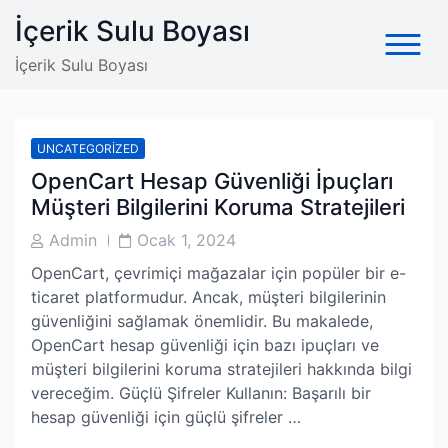
Skip
İçerik Sulu Boyası
to
content
İçerik Sulu Boyası
UNCATEGORIZED
OpenCart Hesap Güvenliği İpuçları
Müşteri Bilgilerini Koruma Stratejileri
Post
Post
Admin
Ocak 1, 2024
Author
Date
OpenCart, çevrimiçi mağazalar için popüler bir e-
ticaret platformudur. Ancak, müşteri bilgilerinin
güvenliğini sağlamak önemlidir. Bu makalede,
OpenCart hesap güvenliği için bazı ipuçları ve
müşteri bilgilerini koruma stratejileri hakkında bilgi
vereceğim. Güçlü Şifreler Kullanın: Başarılı bir
hesap güvenliği için güçlü şifreler …